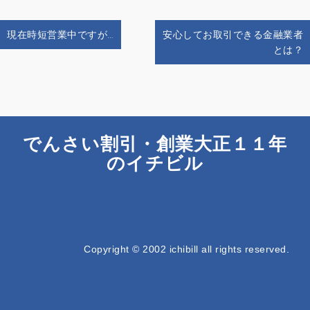
投
現在時短営業中ですが…
安心してお取引できる金融業者
稿
とは？
ナ
ビ
ゲ
ー
シ
でんさい割引・創業大正１１年
ョ
ン
のイチビル
Copyright © 2002 ichibill all rights reserved.