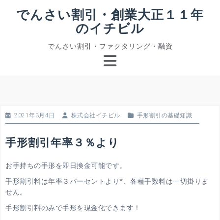
コ
でんさい割引・創業大正１１年
ン
のイチビル
テ
ン
でんさい割引・ファクタリング・融資
ツ
へ
ス
キ
ッ
プ
2021年3月4日
株式会社イチビル
手形割引の基礎知識
手形割引年率３％より
お手持ちの手形を即日換金可能です。
手形割引料は年率３パーセントより*、各種手数料は一切掛りま
せん。
手形割引料のみで手形を現金化できます！