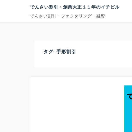
コ
でんさい割引・創業大正１１年のイチビル
ン
でんさい割引・ファクタリング・融資
テ
ン
ツ
へ
ス
キ
タグ:
手形割引
ッ
プ