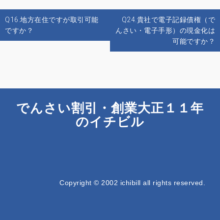
投
Q16.地方在住ですが取引可能
Q24.貴社で電子記録債権（で
稿
ですか？
んさい・電子手形）の現金化は
ナ
可能ですか？
ビ
ゲ
ー
シ
ョ
でんさい割引・創業大正１１年
ン
のイチビル
Copyright © 2002 ichibill all rights reserved.