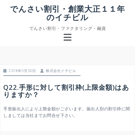
コ
でんさい割引・創業大正１１年
ン
のイチビル
テ
ン
でんさい割引・ファクタリング・融資
ツ
へ
ス
キ
ッ
プ
2018年5月30日
株式会社イチビル
Q22.手形に対して割引枠(上限金額)はあ
りますか？
手形振出人により上限金額がございます。振出人別の割引枠に関
しましては当社までお問合せ下さい。