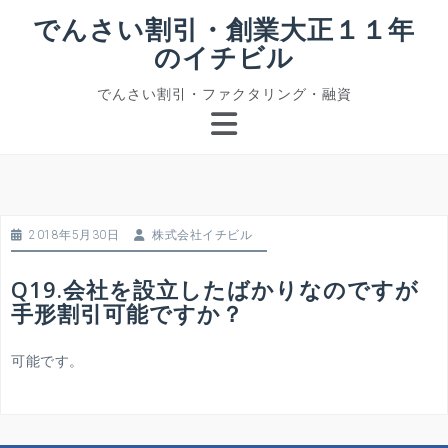
コ
でんさい割引・創業大正１１年
ン
のイチビル
テ
ン
でんさい割引・ファクタリング・融資
ツ
へ
ス
キ
ッ
プ
2018年5月30日
株式会社イチビル
Q19.会社を設立したばかりなのですが
手形割引可能ですか？
可能です。