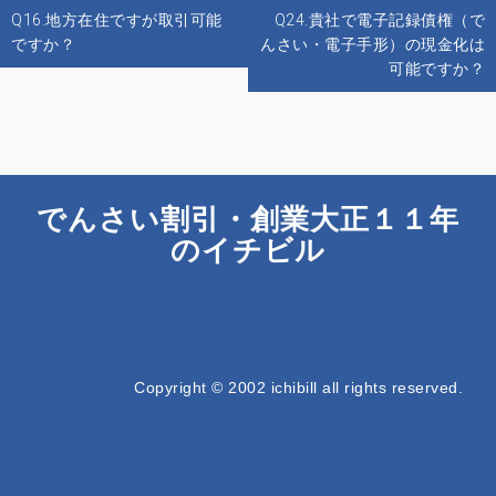
投
Q16.地方在住ですが取引可能
Q24.貴社で電子記録債権（で
稿
ですか？
んさい・電子手形）の現金化は
ナ
可能ですか？
ビ
ゲ
ー
シ
ョ
でんさい割引・創業大正１１年
ン
のイチビル
Copyright © 2002 ichibill all rights reserved.