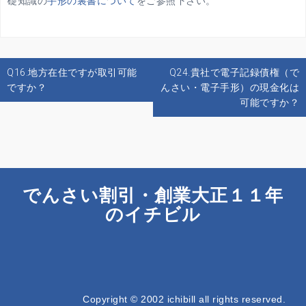
礎知識の
手形の裏書について
をご参照下さい。
投
Q16.地方在住ですが取引可能
Q24.貴社で電子記録債権（で
稿
ですか？
んさい・電子手形）の現金化は
ナ
可能ですか？
ビ
ゲ
ー
シ
ョ
でんさい割引・創業大正１１年
ン
のイチビル
Copyright © 2002 ichibill all rights reserved.