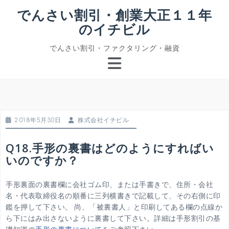
コ
でんさい割引・創業大正１１年
ン
のイチビル
テ
ン
でんさい割引・ファクタリング・融資
ツ
へ
ス
キ
ッ
プ
2018年5月30日
株式会社イチビル
Q18.手形の裏書はどのようにすればい
いのですか？
手形裏面の裏書欄に会社ゴム印、または手書きで、住所・会社
名・代表取締役名の順番に三列横書きで記載して、その右側に印
鑑を押して下さい。 尚、「被裏書人」と印刷してある欄の点線か
ら下にはみ出さないように裏書して下さい。詳細は手形割引の基