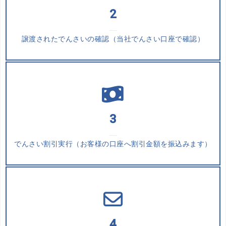
2
譲渡されたでんさいの確認（当社でんさい口座で確認）
3
でんさい割引実行（お客様の口座へ割引金額を振込みます）
4