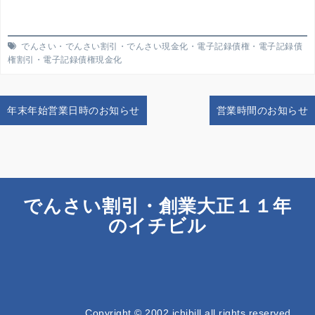
でんさい
・
でんさい割引
・
でんさい現金化
・
電子記録債権
・
電子記録債
権割引
・
電子記録債権現金化
投
年末年始営業日時のお知らせ
営業時間のお知らせ
稿
ナ
ビ
ゲ
ー
でんさい割引・創業大正１１年
シ
ョ
のイチビル
ン
Copyright © 2002 ichibill all rights reserved.